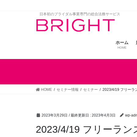
コ
ナ
ン
ビ
日本初のブライダル事業専門の総合法務サービス
テ
ゲ
ン
ー
ツ
シ
に
ョ
ホーム
移
ン
HOME
動
に
移
動
HOME
セミナー情報
セミナー
2023/4/19 フリ
2023年3月29日
/ 最終更新日 :
2023年4月3日
wp-ad
2023/4/19 フリー