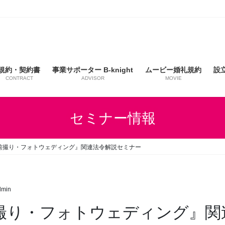
規約・契約書
事業サポーター B-knight
ムービー婚礼規約
設
CONTRACT
ADVISOR
MOVIE
セミナー情報
急増！『前撮り・フォトウェディング』関連法令解説セミナー
dmin
増！『前撮り・フォトウェディング