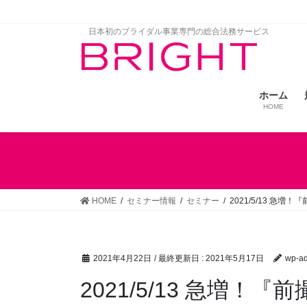
コ
ナ
ン
ビ
日本初のブライダル事業専門の総合法務サービス
テ
ゲ
ン
ー
ツ
シ
に
ョ
ホーム
移
ン
HOME
動
に
移
動
HOME
セミナー情報
セミナー
2021/5/13 
2021年4月22日
/ 最終更新日 :
2021年5月17日
wp-a
2021/5/13 急