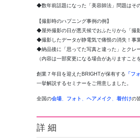
◆数年前話題になった「美容師法」問題はそ
【撮影時のハプニング事例の例】
◆屋外撮影の日が悪天候でおふたりから「撮
◆撮影したデータが静電気で痛恨の消失！事
◆納品後に「思ってた写真と違った」とクレ
（内容は一部変更になる場合がありますこと
創業７年目を迎えたBRIGHTが保有する
「フ
一挙解説するセミナーをご用意しました。
全国の
会場
、
フォト
、
ヘアメイク
、
着付け
の
詳 細