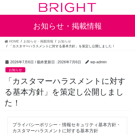
コ
ナ
ン
ビ
テ
ゲ
ン
ー
お知らせ・掲載情報
ツ
シ
に
ョ
移
ン
HOME
お知らせ・掲載情報
お知らせ
「カスタマーハラスメントに対する基本方針」を策定し公開しました！
動
に
移
動
2026年7月6日
/ 最終更新日 :
2026年7月6日
wp-admin
お知らせ
「カスタマーハラスメントに対す
る基本方針」を策定し公開しまし
た！